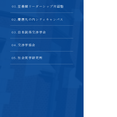
至善館リーダーシップ対話塾
慶應丸の内シティキャンパス
日本説得交渉学会
交渉学協会
社会実学研究所