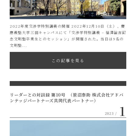
2022年度交渉学特別講義の開催 2022年12月10日（土）、慶
應義塾大学三田キャンパスにて「交渉学特別講義 – 福澤諭吉記
念文明塾卒業生とのセッション」が開催された。当日は9名の
文明塾...
この記事を見る
リーダーとの対談録 第10号 （笹沼泰助 株式会社アドバ
ンテッジパートナーズ共同代表パートナー）
1
2023 /