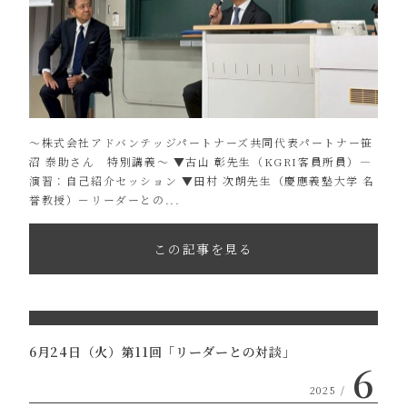
〜株式会社アドバンテッジパートナーズ共同代表パートナー笹
沼 泰助さん 特別講義〜 ▼古山 彰先生（KGRI客員所員）―
演習：自己紹介セッション ▼田村 次朗先生（慶應義塾大学 名
誉教授）－リーダーとの...
この記事を見る
6月24日（火）第11回「リーダーとの対談」
6
2025 /