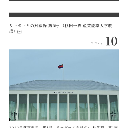
リーダーとの対談録 第5号 （杉田一真 産業能率大学教
授）￼
10
2022 /
2022年度交渉学 第1回「リーダーとの対談」 秋学期、第1回