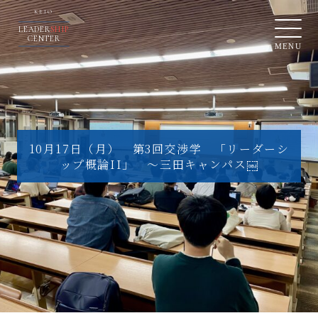
KEIO
LEADER
SHIP
CENTER
MENU
10月17日（月） 第3回交渉学 「リーダーシ
ップ概論II」 ～三田キャンパス￼