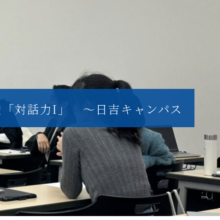
礎「対話力I」 ～日吉キャンパス