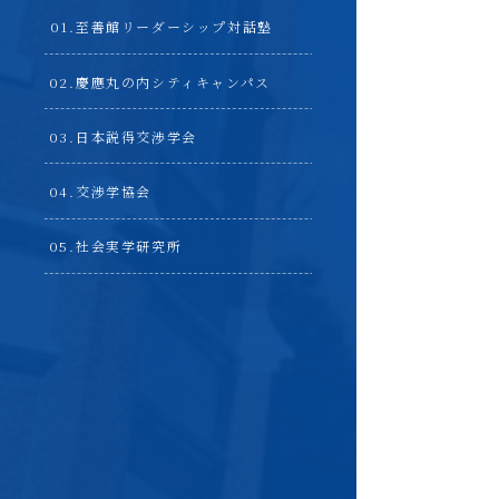
至善館リーダーシップ対話塾
慶應丸の内シティキャンパス
日本説得交渉学会
交渉学協会
社会実学研究所