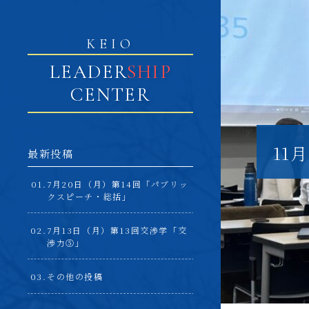
KEIO
LEADER
SHIP
CENTER
11
最新投稿
7月20日（月）第14回「パブリッ
クスピーチ・総括」
7月13日（月）第13回交渉学「交
渉力⑤」
その他の投稿