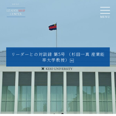
KEIO
LEADER
SHIP
CENTER
MENU
リーダーとの対談録 第5号 （杉田一真 産業能
率大学教授）￼