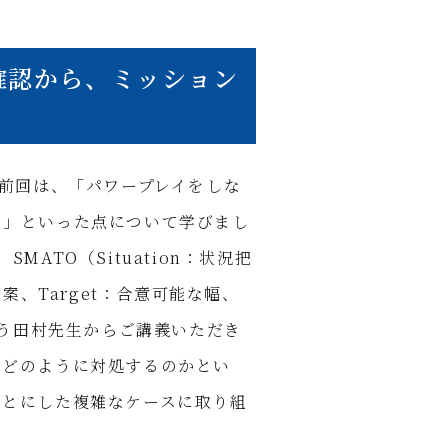
確認から、ミッション
。前回は、「パワープレイをしな
う」といった点について学びまし
ATO（Situation：状況把
代替案、Target：合意可能な幅、
よう田村先生からご講義いただき
きどのように対処するのかとい
もとにした複雑なケースに取り組