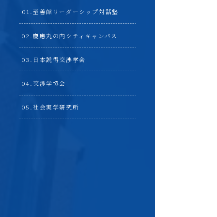
至善館リーダーシップ対話塾
慶應丸の内シティキャンパス
日本説得交渉学会
交渉学協会
社会実学研究所