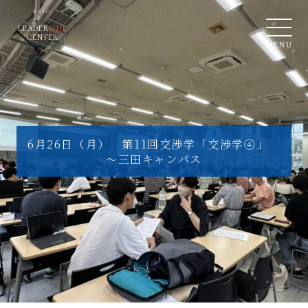
KEIO
LEADER
SHIP
CENTER
MENU
6月26日（月） 第11回交渉学「交渉学④」
～三田キャンパス